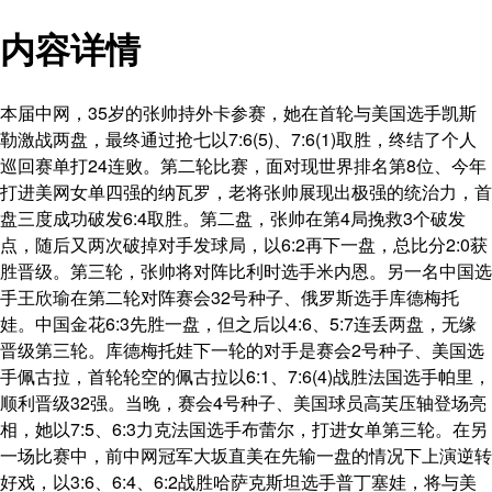
内容详情
本届中网，35岁的张帅持外卡参赛，她在首轮与美国选手凯斯
勒激战两盘，最终通过抢七以7:6(5)、7:6(1)取胜，终结了个人
巡回赛单打24连败。第二轮比赛，面对现世界排名第8位、今年
打进美网女单四强的纳瓦罗，老将张帅展现出极强的统治力，首
盘三度成功破发6:4取胜。第二盘，张帅在第4局挽救3个破发
点，随后又两次破掉对手发球局，以6:2再下一盘，总比分2:0获
胜晋级。第三轮，张帅将对阵比利时选手米内恩。另一名中国选
手王欣瑜在第二轮对阵赛会32号种子、俄罗斯选手库德梅托
娃。中国金花6:3先胜一盘，但之后以4:6、5:7连丢两盘，无缘
晋级第三轮。库德梅托娃下一轮的对手是赛会2号种子、美国选
手佩古拉，首轮轮空的佩古拉以6:1、7:6(4)战胜法国选手帕里，
顺利晋级32强。当晚，赛会4号种子、美国球员高芙压轴登场亮
相，她以7:5、6:3力克法国选手布蕾尔，打进女单第三轮。在另
一场比赛中，前中网冠军大坂直美在先输一盘的情况下上演逆转
好戏，以3:6、6:4、6:2战胜哈萨克斯坦选手普丁塞娃，将与美