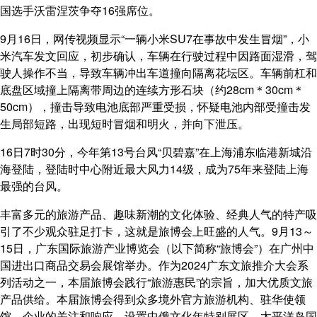
国选手沃雷涅茨争夺16强席位。
9月16日，网传视频显示“一辆小米SU7在事故中发生冒烟”，小
米汽车发文回应，初步确认，车辆在行驶过程中因路面湿滑，驾
驶人操作不当，导致车辆冲出车道撞向隔离花坛区。车辆前杠和
底盘区域撞上隔离带周边的连续方形石块（约28cm＊30cm＊
50cm），撞击导致电池底部严重受损，怀疑电池内部受撞击发
生局部短路，出现短时冒烟和明火，并向下泄压。
16日7时30分，今年第13号台风“贝碧嘉”在上海浦东临港新城沿
海登陆，登陆时中心附近最大风力14级，成为75年来登陆上海
最强的台风。
丰富多元的旅游产品、趣味新潮的文化体验、经典人气的特产吸
引了不少观众驻足打卡，这就是旅博会上旺盛的人气。9月13～
15日，广东国际旅游产业博览会（以下简称“旅博会”）在广州中
国进出口商品交易会展馆举办。作为2024广东文旅推介大会系
列活动之一，本届旅博会践行“旅游惠民”的宗旨，加大优质文旅
产品供给。本届旅博会得到众多境外官方旅游机构、驻华使领
馆、企业的关注和响应，设置中俄文化年特别展区、太平洋岛国